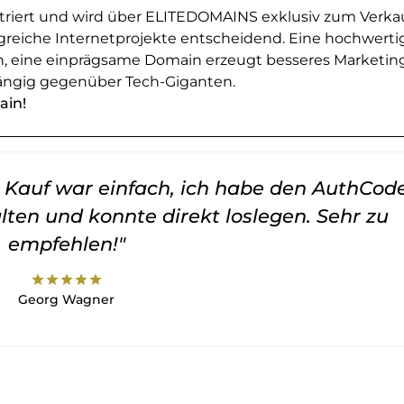
striert und wird über ELITEDOMAINS exklusiv zum Verka
greiche Internetprojekte entscheidend. Eine hochwerti
en, eine einprägsame Domain erzeugt besseres Marketin
ngig gegenüber Tech-Giganten.
ain!
er Kauf war einfach, ich habe den AuthCod
lten und konnte direkt loslegen. Sehr zu
empfehlen!"
star
star
star
star
star
Georg Wagner