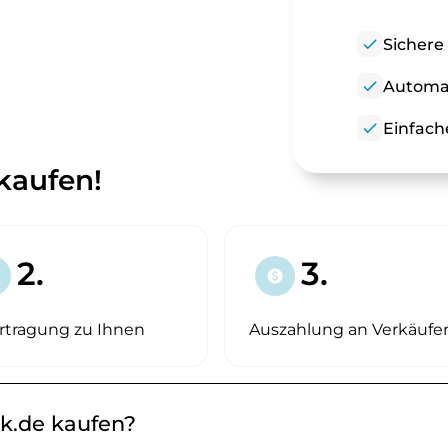
check
Sichere
check
Automat
check
Einfach
kaufen!
2.
3.
paid
rtragung zu Ihnen
Auszahlung an Verkäufe
ik.de kaufen?