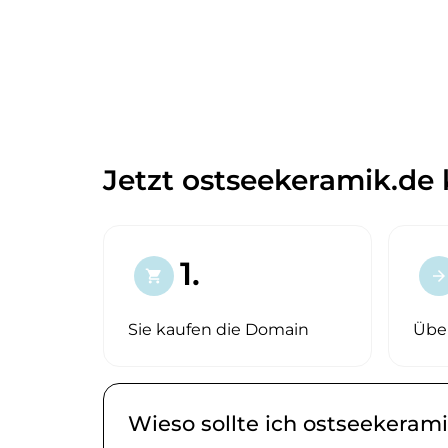
Jetzt ostseekeramik.de 
1.
shopping_cart
arrow_forward
Sie kaufen die Domain
Übe
Wieso sollte ich ostseekeram