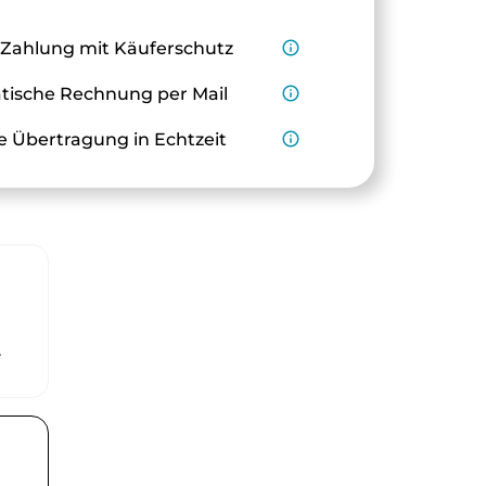
 Zahlung mit Käuferschutz
info_outline
ische Rechnung per Mail
info_outline
e Übertragung in Echtzeit
info_outline
r